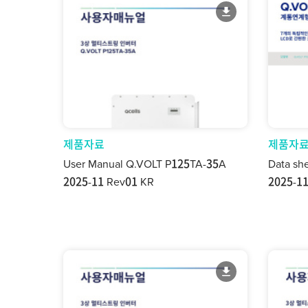
제품자료
제품자
User Manual Q.VOLT P125TA-35A
Data sh
2025-11 Rev01 KR
2025-11