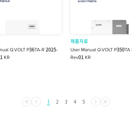
료
제품자료
nual Q.VOLT P36TA-R 2025-
User Manual Q.VOLT P350TA
1 KR
Rev01 KR
1
2
3
4
5