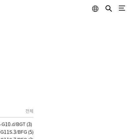
전체
G10.d/BGT (
3
)
G11S.3/BFG (
5
)