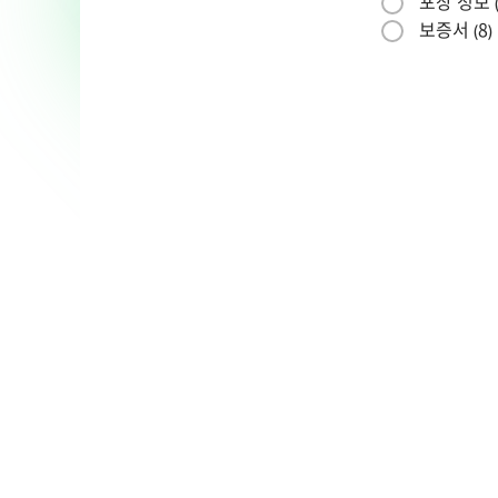
포장 정보 
보증서 (
8
)