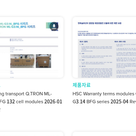
료
제품자료
ng transport Q.TRON ML-
HSC Warranty terms modules
FG 132 cell modules 2026-01
G3.14 BFG series 2025-04 R
R