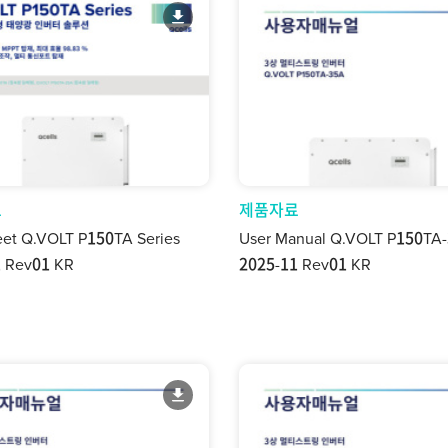
료
제품자료
eet Q.VOLT P150TA Series
User Manual Q.VOLT P150TA
 Rev01 KR
2025-11 Rev01 KR