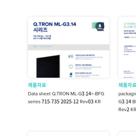
제품자료
제품자
Data sheet Q.TRON ML-G3.14+-BFG
packagi
series 715-735 2025-12 Rev03 KR
G3.14 B
Rev2 K