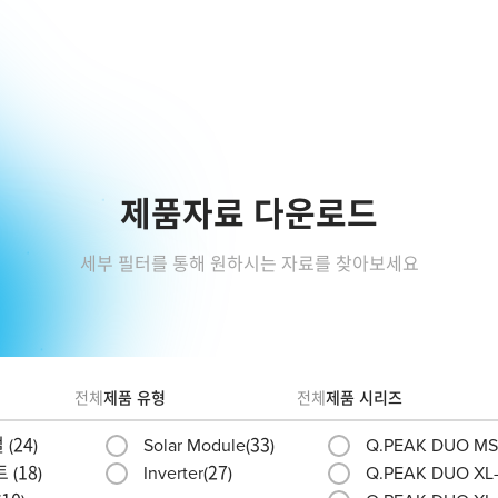
제품자료 다운로드
세부 필터를 통해 원하시는 자료를 찾아보세요
전체
제품 유형
전체
제품 시리즈
(
24
)
Solar Module(
33
)
Q.PEAK DUO MS-
 (
18
)
Inverter(
27
)
Q.PEAK DUO XL-