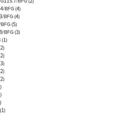
G11S.7/BFG (
2
)
4/BFG (
4
)
3/BFG (
4
)
/BFG (
5
)
9/BFG (
3
)
 (
1
)
(
2
)
(
2
)
(
3
)
(
2
)
(
2
)
2
)
2
)
)
(
1
)